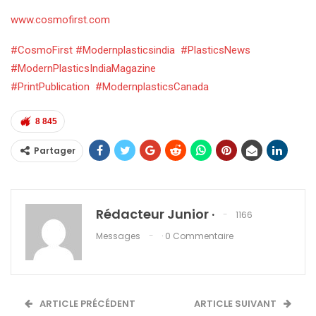
www.cosmofirst.com
#CosmoFirst
#Modernplasticsindia
#PlasticsNews
#ModernPlasticsIndiaMagazine
#PrintPublication
#ModernplasticsCanada
8 845
Partager
Rédacteur Junior ·
1166
Messages
· 0 Commentaire
ARTICLE PRÉCÉDENT
ARTICLE SUIVANT