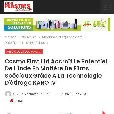
Maison
Nouvelles
Machines et équipements
Mise à jour des machines
MISE À JOUR DES MACHINES
Cosmo First Ltd Accroît Le Potentiel
De L'Inde En Matière De Films
Spéciaux Grâce À La Technologie
D'étirage KARO IV
Le
24 juillet 2025
Un Rédacteur Junior
Par
8 845