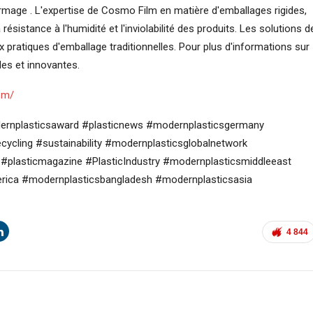
mage . L'expertise de Cosmo Film en matière d'emballages rigides,
sistance à l'humidité et l'inviolabilité des produits. Les solutions d
 pratiques d'emballage traditionnelles. Pour plus d'informations sur
es et innovantes.
om/
dernplasticsaward #plasticnews #modernplasticsgermany
ecycling #sustainability #modernplasticsglobalnetwork
plasticmagazine #PlasticIndustry #modernplasticsmiddleeast
rica #modernplasticsbangladesh #modernplasticsasia
4 844