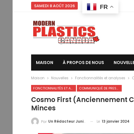
SAMEDI 8 AOÛT 2026
FR
MAISON
À PROPOS DE NOUS
NOUVELL
Maison
Nouvelles
Fonctionnalités et analyses
C
FONCTIONNALITÉS ET ANALYSES
COMMUNIQUÉ DE PRESSE
Cosmo First (anciennement Co
Minces
Le
13 janvier 2024
Un Rédacteur Junior
Par