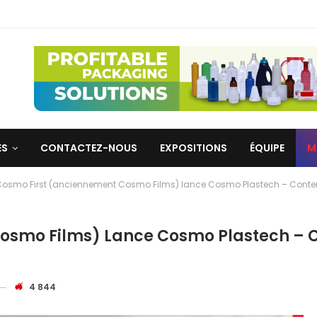
ES
CONTACTEZ-NOUS
EXPOSITIONS
ÉQUIPE
M
osmo First (anciennement Cosmo Films) lance Cosmo Plastech – Contena
smo Films) Lance Cosmo Plastech – Con
4 844