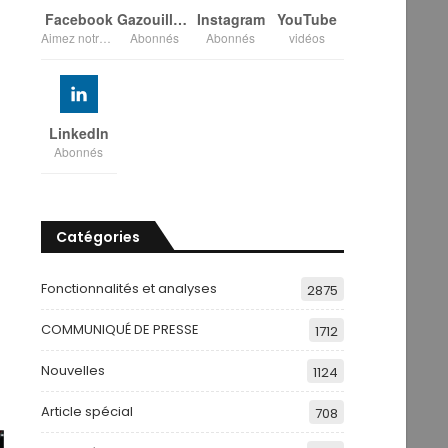
Facebook
Gazouillement
Instagram
YouTube
Aimez notre page
Abonnés
Abonnés
vidéos
LinkedIn
Abonnés
Catégories
Fonctionnalités et analyses
2875
COMMUNIQUÉ DE PRESSE
1712
Nouvelles
1124
Article spécial
708