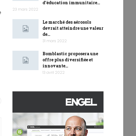
d'éducation immunitaire…
23 mars 2022
e
Le marché des aérosols
devrait atteindre une valeur
de…
31 mars 2022
Bomblastic proposera une
offre plus diversifiée et
innovante…
13 avril 2022