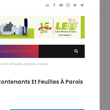
ODERN PLASTICS TV
nts et feuilles à parois minces
tenants Et Feuilles À Parois