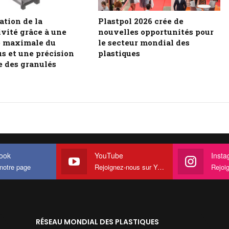
ation de la
Plastpol 2026 crée de
vité grâce à une
nouvelles opportunités pour
té maximale du
le secteur mondial des
s et une précision
plastiques
e des granulés
ook
YouTube
Inst
notre page
Rejoignez-nous sur YouTube
Rejoign
RÉSEAU MONDIAL DES PLASTIQUES