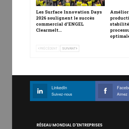
Les Surface Innovation Days
Amélior
2026 soulignent le succès
producti
commercial d'ENGEL
stabili
Clearmelt…
processu
optimal
PRÉCÉDENT
SUIVANT
LinkedIn
Faceb
Suivez-nous
Aimez 
RÉSEAU MONDIAL D'ENTREPRISES