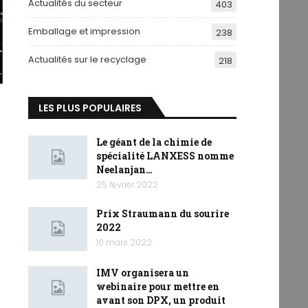
Actualités du secteur
403
Emballage et impression
238
Actualités sur le recyclage
218
LES PLUS POPULAIRES
Le géant de la chimie de
spécialité LANXESS nomme
Neelanjan…
25 février 2022
Prix ​​Straumann du sourire
2022
10 mars 2022
IMV organisera un
webinaire pour mettre en
avant son DPX, un produit