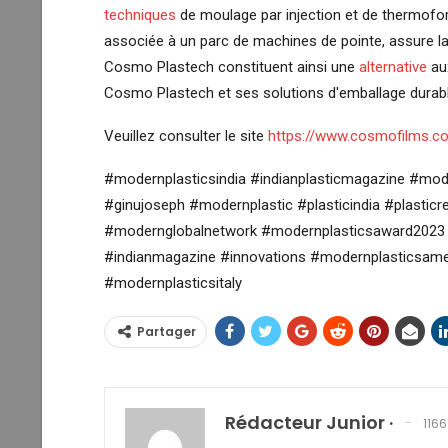
techniques
de moulage par injection et de thermofor
associée à un parc de machines de pointe, assure la ré
Cosmo Plastech constituent ainsi une
alternative
aux
Cosmo Plastech et ses solutions d'emballage durabl
Veuillez consulter le site
https://www.cosmofilms.c
#modernplasticsindia #indianplasticmagazine #mo
#ginujoseph #modernplastic #plasticindia #plasticr
#modernglobalnetwork #modernplasticsaward2023 #
#indianmagazine #innovations #modernplasticsame
#modernplasticsitaly
Partager
Rédacteur Junior ·
1166