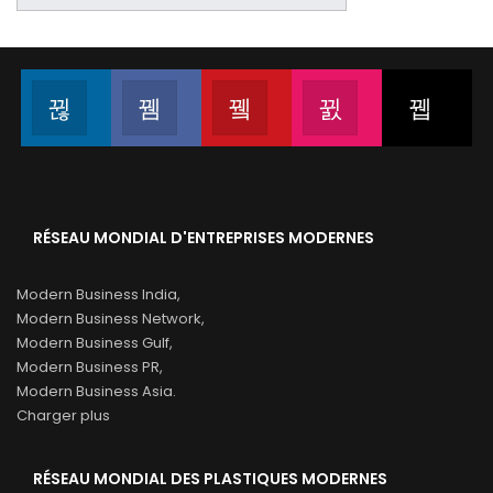
LinkedIn
Facebook
YouTube
Instagram
Gaz
Suivez-nous
Aimez notre page
Rejoignez-nous sur YouTube
Rejoignez-nous su
Rejo
RÉSEAU MONDIAL D'ENTREPRISES MODERNES
Modern Business India,
Modern Business Network,
Modern Business Gulf,
Modern Business PR,
Modern Business Asia.
Charger plus
RÉSEAU MONDIAL DES PLASTIQUES MODERNES