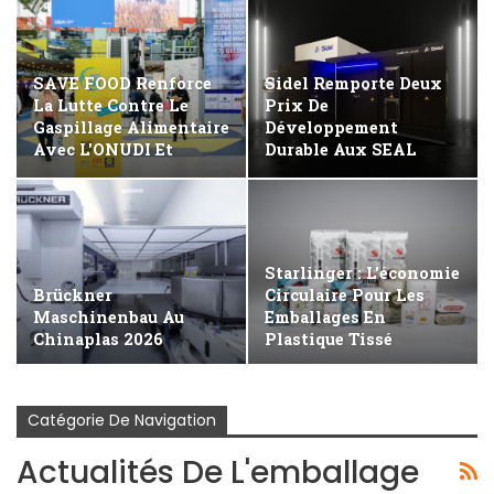
SAVE FOOD Renforce
Sidel Remporte Deux
La Lutte Contre Le
Prix De
Gaspillage Alimentaire
Développement
Avec L'ONUDI Et
Durable Aux SEAL
L'OMS
Awards 2026
Starlinger : L'économie
Brückner
Circulaire Pour Les
Maschinenbau Au
Emballages En
Chinaplas 2026
Plastique Tissé
Catégorie De Navigation
Actualités De L'emballage