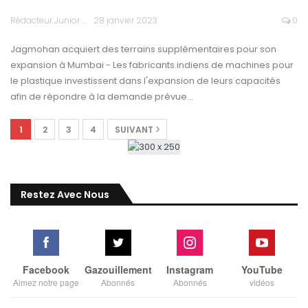
Rédacteur Junior
28 janvier 2023
0
Jagmohan acquiert des terrains supplémentaires pour son
expansion à Mumbai - Les fabricants indiens de machines pour
le plastique investissent dans l'expansion de leurs capacités
afin de répondre à la demande prévue…
1
2
3
4
SUIVANT
Restez Avec Nous
Facebook
Gazouillement
Instagram
YouTube
Aimez notre page
Abonnés
Abonnés
vidéos