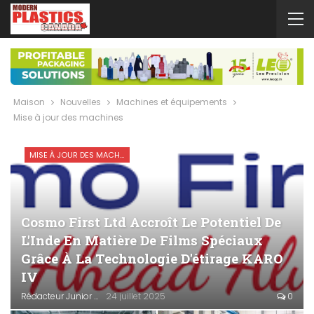
Maison
Nouvelles
Machines et équipements
Mise à jour des machines
MISE À JOUR DES MACHINES
Cosmo First Ltd Accroît Le Potentiel De
L'Inde En Matière De Films Spéciaux
Grâce À La Technologie D'étirage KARO
IV
Rédacteur Junior
24 juillet 2025
0